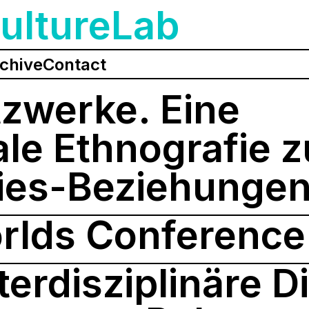
ultureLab
chive
Contact
tzwerke. Eine
le Ethnografie z
ies-Beziehunge
rlds Conference
terdisziplinäre D