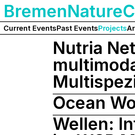
BremenNatureC
Current Events
Past Events
Projects
Ar
Nutria Ne
multimoda
Multispez
Ocean Wo
Wellen: In