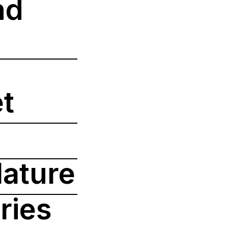
nd
t
Nature
ries