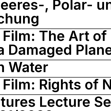
eres-, Polar- u
schung
Film: The Art of
 a Damaged Plane
th Water
Film: Rights of 
tures Lecture Se