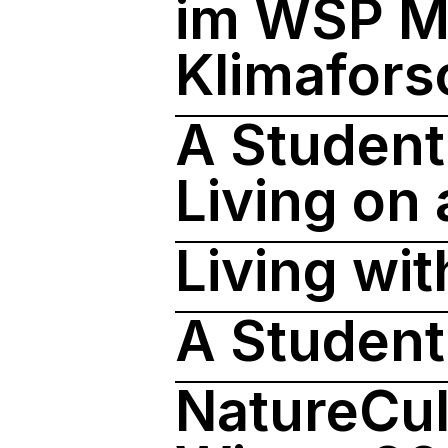
im WSP Me
Klimafor
A Student 
Living on
Living wi
A Student 
NatureCul