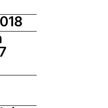
018
m
7