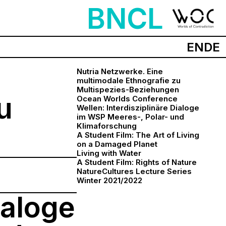
BNCL
EN
DE
Nutria Netzwerke. Eine
multimodale Ethnografie zu
Multispezies-Beziehungen
u
Ocean Worlds Conference
Wellen: Interdisziplinäre Dialoge
im WSP Meeres-, Polar- und
n
Klimaforschung
A Student Film: The Art of Living
on a Damaged Planet
Living with Water
A Student Film: Rights of Nature
NatureCultures Lecture Series
Winter 2021/2022
ialoge