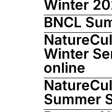
Winter 2
BNCL Sum
NatureCu
Winter Se
online
NatureCul
Summer S