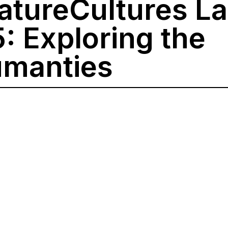
tureCultures La
: Exploring the
umanties