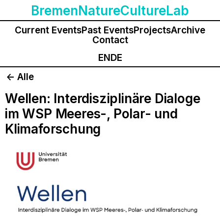
BremenNatureCultureLab
Current Events
Past Events
Projects
Archive
Contact
EN
DE
<- Alle
Wellen: Interdisziplinäre Dialoge
im WSP Meeres-, Polar- und
Klimaforschung