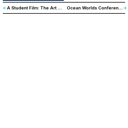
A Student Film: The Art of Living on a Damaged Planet
Ocean Worlds Conference
<-
->